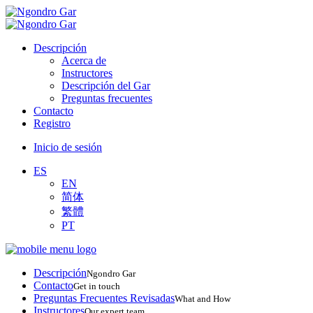
Descripción
Acerca de
Instructores
Descripción del Gar
Preguntas frecuentes
Contacto
Registro
Inicio de sesión
ES
EN
简体
繁體
PT
Descripción
Ngondro Gar
Contacto
Get in touch
Preguntas Frecuentes Revisadas
What and How
Instructores
Our expert team