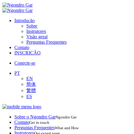
Introdução
Sobre
Instrutores
Visão geral
Perguntas Frequentes
Contato
INSCRIÇÃO
Conecte-se
PT
EN
简体
繁體
ES
Sobre o Ngondro Gar
Ngondro Gar
Contato
Get in touch
Perguntas Frequentes
What and How
Instrutores
Our expert team