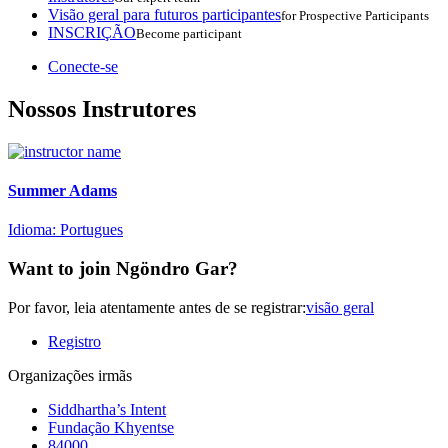
Visão geral para futuros participantes
for Prospective Participants
INSCRIÇÃO
Become participant
Conecte-se
Nossos
Instrutores
Summer Adams
Idioma: Portugues
Want to join Ngöndro Gar?
Por favor, leia atentamente antes de se registrar:
visão geral
Registro
Organizações irmãs
Siddhartha’s Intent
Fundação Khyentse
84000