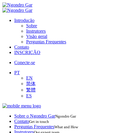
Introdução
Sobre
Instrutores
Visão geral
Perguntas Frequentes
Contato
INSCRIÇÃO
Conecte-se
PT
EN
简体
繁體
ES
Sobre o Ngondro Gar
Ngondro Gar
Contato
Get in touch
Perguntas Frequentes
What and How
Instrutores
Our expert team