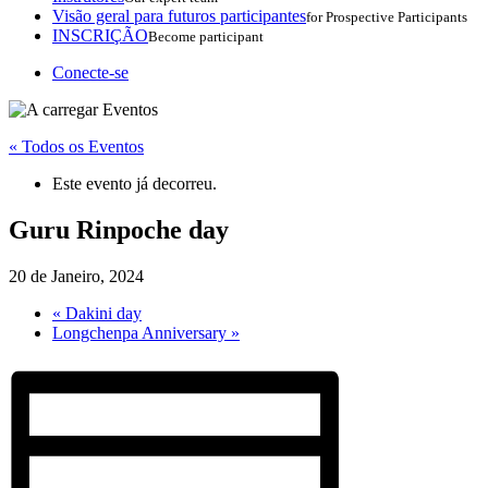
Visão geral para futuros participantes
for Prospective Participants
INSCRIÇÃO
Become participant
Conecte-se
« Todos os Eventos
Este evento já decorreu.
Guru Rinpoche day
20 de Janeiro, 2024
«
Dakini day
Longchenpa Anniversary
»