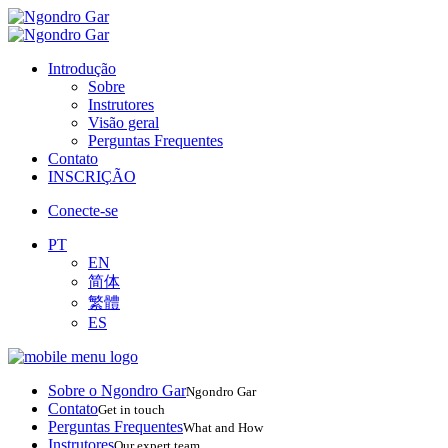
Introdução
Sobre
Instrutores
Visão geral
Perguntas Frequentes
Contato
INSCRIÇÃO
Conecte-se
PT
EN
简体
繁體
ES
Sobre o Ngondro Gar
Ngondro Gar
Contato
Get in touch
Perguntas Frequentes
What and How
Instrutores
Our expert team