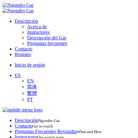
Descripción
Acerca de
Instructores
Descripción del Gar
Preguntas frecuentes
Contacto
Registro
Inicio de sesión
ES
EN
简体
繁體
PT
Descripción
Ngondro Gar
Contacto
Get in touch
Preguntas Frecuentes Revisadas
What and How
Instructores
Our expert team