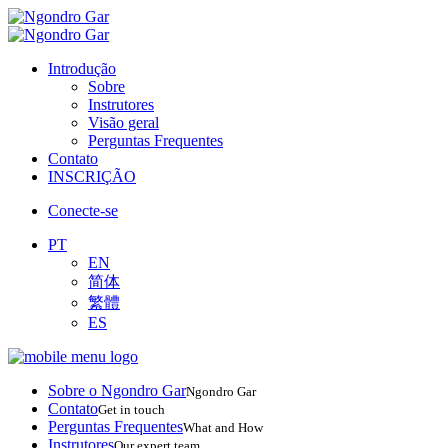
Introdução
Sobre
Instrutores
Visão geral
Perguntas Frequentes
Contato
INSCRIÇÃO
Conecte-se
PT
EN
简体
繁體
ES
Sobre o Ngondro Gar
Ngondro Gar
Contato
Get in touch
Perguntas Frequentes
What and How
Instrutores
Our expert team