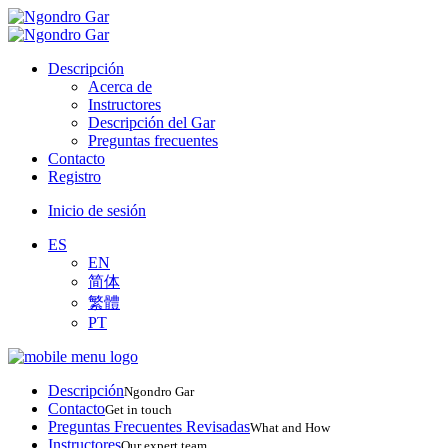
Descripción
Acerca de
Instructores
Descripción del Gar
Preguntas frecuentes
Contacto
Registro
Inicio de sesión
ES
EN
简体
繁體
PT
Descripción
Ngondro Gar
Contacto
Get in touch
Preguntas Frecuentes Revisadas
What and How
Instructores
Our expert team