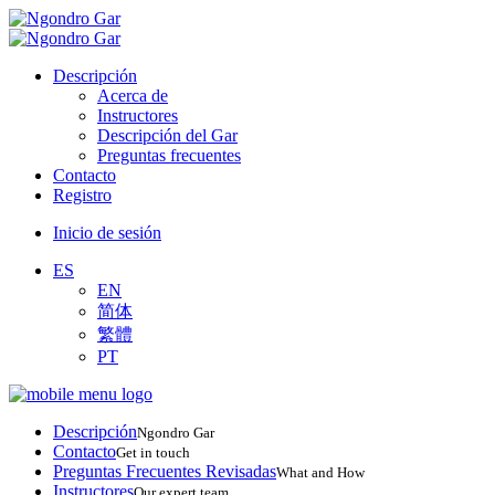
Descripción
Acerca de
Instructores
Descripción del Gar
Preguntas frecuentes
Contacto
Registro
Inicio de sesión
ES
EN
简体
繁體
PT
Descripción
Ngondro Gar
Contacto
Get in touch
Preguntas Frecuentes Revisadas
What and How
Instructores
Our expert team