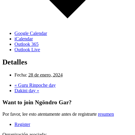
Google Calendar
iCalendar
Outlook 365
Outlook Live
Detalles
Fecha:
28 de enero, 2024
«
Guru Rinpoche day
Dakini day
»
Want to join Ngöndro Gar?
Por favor, lee esto atentamente antes de registrarte
resumen
Register
Organización asociada: