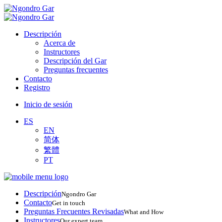
Descripción
Acerca de
Instructores
Descripción del Gar
Preguntas frecuentes
Contacto
Registro
Inicio de sesión
ES
EN
简体
繁體
PT
Descripción
Ngondro Gar
Contacto
Get in touch
Preguntas Frecuentes Revisadas
What and How
Instructores
Our expert team