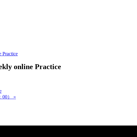
 Practice
kly online Practice
e
00）
»