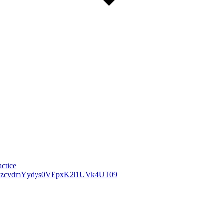
ctice
DlVazcvdmYydys0VEpxK2l1UVk4UT09