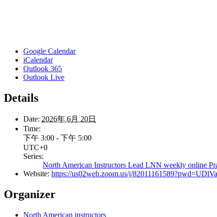
Google Calendar
iCalendar
Outlook 365
Outlook Live
Details
Date:
2026年 6月 20日
Time:
下午 3:00 - 下午 5:00
UTC+0
Series:
North American Instructors Lead LNN weekly online Pra
Website:
https://us02web.zoom.us/j/82011161589?pwd=U
Organizer
North American instructors