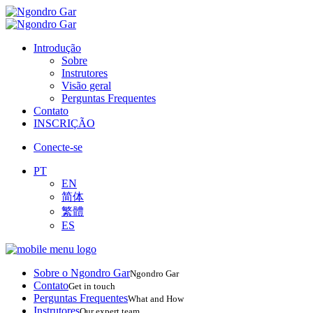
Introdução
Sobre
Instrutores
Visão geral
Perguntas Frequentes
Contato
INSCRIÇÃO
Conecte-se
PT
EN
简体
繁體
ES
Sobre o Ngondro Gar
Ngondro Gar
Contato
Get in touch
Perguntas Frequentes
What and How
Instrutores
Our expert team