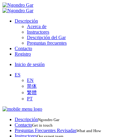
Descripción
Acerca de
Instructores
Descripción del Gar
Preguntas frecuentes
Contacto
Registro
Inicio de sesión
ES
EN
简体
繁體
PT
Descripción
Ngondro Gar
Contacto
Get in touch
Preguntas Frecuentes Revisadas
What and How
Instructores
Our expert team